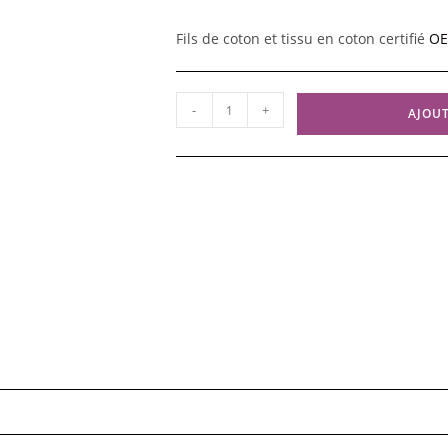
Fils de coton et tissu en coton certifié
OE
quantité
-
+
AJOUT
de
Broderie
-
PAPILLON
#2