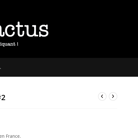
OGGLE
EBSITE
#2
EARCH
en France.