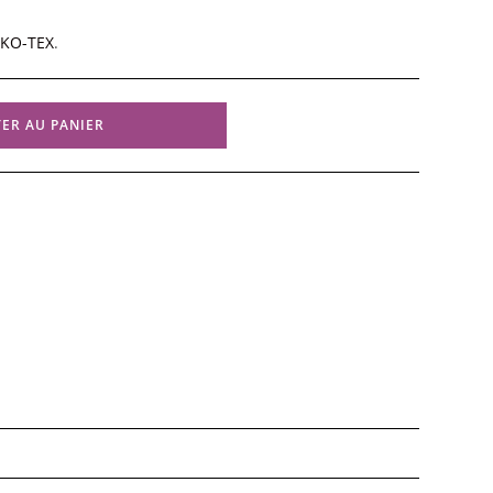
KO-TEX
.
ER AU PANIER