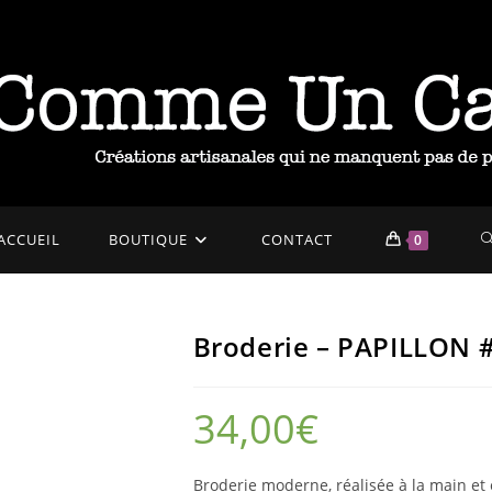
T
ACCUEIL
BOUTIQUE
CONTACT
0
W
Broderie – PAPILLON 
S
34,00
€
Broderie moderne, réalisée à la main et 