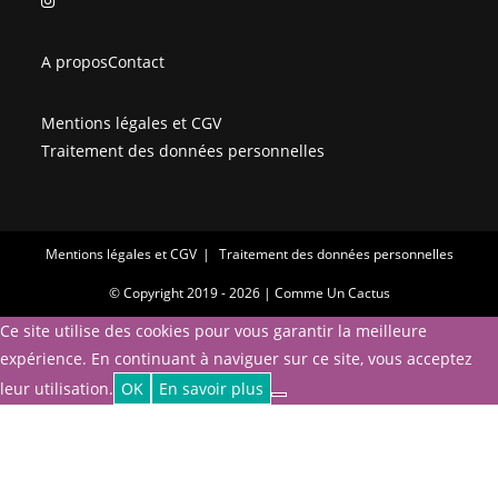
dans
un
un
nouvel
A propos
Contact
nouvel
onglet
onglet
Mentions légales et CGV
Traitement des données personnelles
Mentions légales et CGV
Traitement des données personnelles
© Copyright 2019 - 2026 | Comme Un Cactus
Ce site utilise des cookies pour vous garantir la meilleure
expérience. En continuant à naviguer sur ce site, vous acceptez
leur utilisation.
OK
En savoir plus