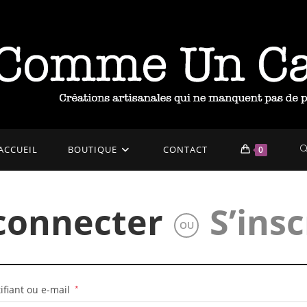
T
ACCUEIL
BOUTIQUE
CONTACT
0
W
connecter
S’insc
OU
S
Obligatoire
ifiant ou e-mail
*