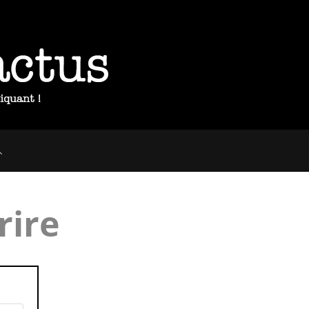
OGGLE
EBSITE
rire
EARCH