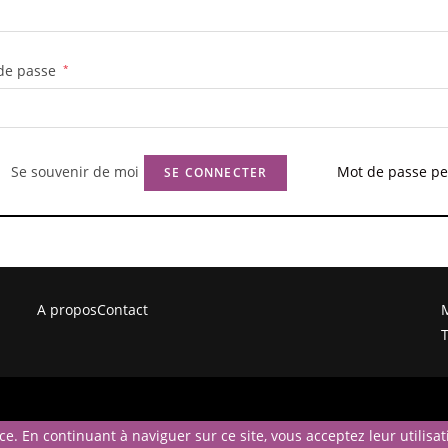
Obligatoire
de passe
*
Se souvenir de moi
Mot de passe pe
SE CONNECTER
A propos
Contact
M
T
ce. En continuant à naviguer sur ce site, vous acceptez leur utilisat