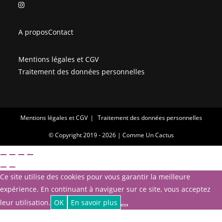
S’ouvre
dans
dans
un
un
nouvel
A propos
Contact
nouvel
onglet
onglet
Mentions légales et CGV
Traitement des données personnelles
Mentions légales et CGV
Traitement des données personnelles
© Copyright 2019 - 2026 | Comme Un Cactus
Ce site utilise des cookies pour vous garantir la meilleure
expérience. En continuant à naviguer sur ce site, vous acceptez
leur utilisation.
OK
En savoir plus