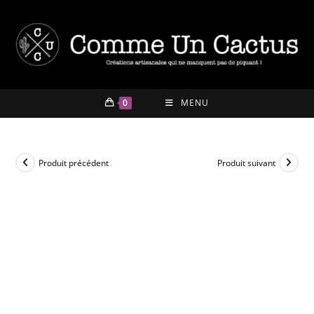
Skip
to
content
0
MENU
Produit précédent
Produit suivant