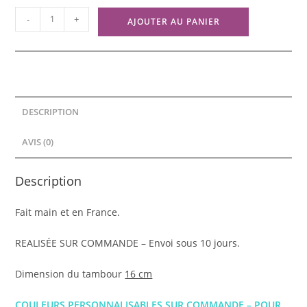
quantité
-
+
AJOUTER AU PANIER
de
Broderie
-
GRAMOPHONE
#1
DESCRIPTION
AVIS (0)
Description
Fait main et en France.
REALISÉE SUR COMMANDE – Envoi sous 10 jours.
Dimension du tambour
16 cm
COULEURS PERSONNALISABLES SUR COMMANDE – POUR