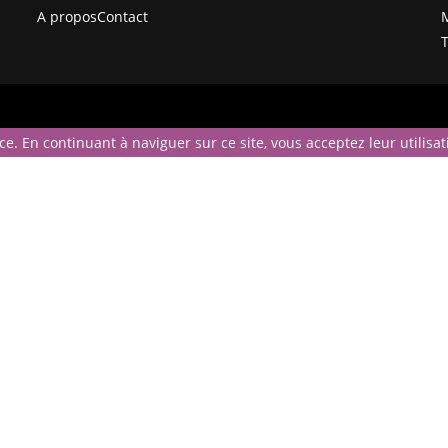
A propos
Contact
M
T
ce. En continuant à naviguer sur ce site, vous acceptez leur utilisat