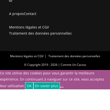
dans
un
un
nouvel
A propos
Contact
nouvel
onglet
onglet
Mentions légales et CGV
Traitement des données personnelles
Mentions légales et CGV
Traitement des données personnelles
© Copyright 2019 - 2026 | Comme Un Cactus
Ce site utilise des cookies pour vous garantir la meilleure
expérience. En continuant à naviguer sur ce site, vous acceptez
leur utilisation.
OK
En savoir plus